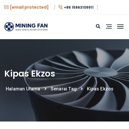
[email protected]
+86 15863109911
Kipas Ekzos
Halaman Utama
Senarai Tag
Kipas Ekzos