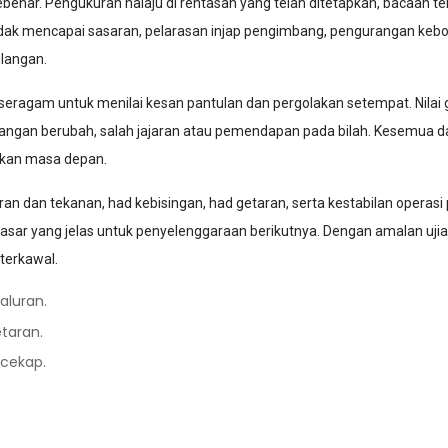
nar. Pengukuran halaju di rentasan yang telah ditetapkan, bacaan tekan
an tidak mencapai sasaran, pelarasan injap pengimbang, pengurangan k
ulangan.
 seragam untuk menilai kesan pantulan dan pergolakan setempat. Nilai
angan berubah, salah jajaran atau pemendapan pada bilah. Kesemua dap
ukan masa depan.
iran dan tekanan, had kebisingan, had getaran, serta kestabilan operasi 
 dasar yang jelas untuk penyelenggaraan berikutnya. Dengan amalan uji
 terkawal.
aluran.
etaran.
 cekap.