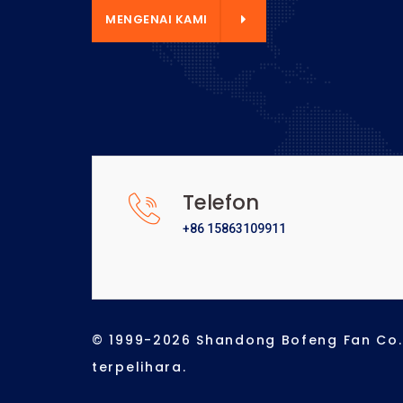
GENAI KAMI
MENGENAI KAMI
Telefon
+86 15863109911
© 1999-2026 Shandong Bofeng Fan Co.,
terpelihara.