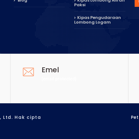
Blog
Kipas Lombong Aliran
Paksi
Kipas Pengudaraan
Lombong Logam
Emel
[email protected]
 Ltd. Hak cipta
Pe