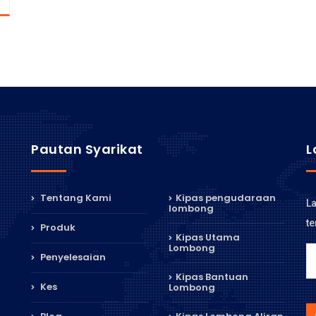
Pautan Syarikat
L
Tentang Kami
Kipas pengudaraan
La
lombong
te
Produk
Kipas Utama
Lombong
Penyelesaian
Kipas Bantuan
Kes
Lombong