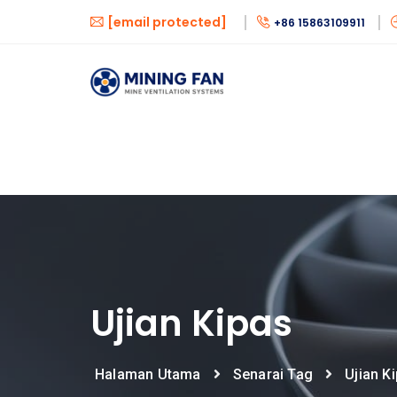
[email protected]
+86 15863109911
Ujian Kipas
Halaman Utama
Senarai Tag
Ujian K