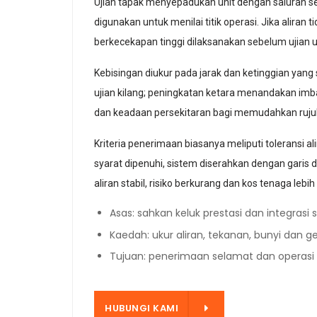
Ujian tapak menyepadukan unit dengan saluran sebe
digunakan untuk menilai titik operasi. Jika alir
berkecekapan tinggi dilaksanakan sebelum ujian 
Kebisingan diukur pada jarak dan ketinggian yang
ujian kilang; peningkatan ketara menandakan imb
dan keadaan persekitaran bagi memudahkan ruj
Kriteria penerimaan biasanya meliputi toleransi al
syarat dipenuhi, sistem diserahkan dengan garis
aliran stabil, risiko berkurang dan kos tenaga lebih
Asas: sahkan keluk prestasi dan integrasi s
Kaedah: ukur aliran, tekanan, bunyi dan g
Tujuan: penerimaan selamat dan operasi
HUBUNGI KAMI
HUBUNGI KAMI