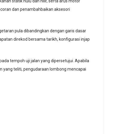
an statik hulu dan hilir, serta arus motor
ebocoran dan penambahbaikan aksesori
 getaran pula dibandingkan dengan garis dasar
atan direkod bersama tarikh, konfigurasi injap
pada tempoh uji jalan yang dipersetujui. Apabila
an yang teliti, pengudaraan lombong mencapai