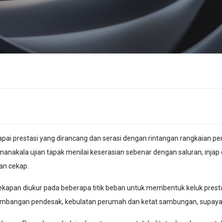
pai prestasi yang dirancang dan serasi dengan rintangan rangkaian pe
anakala ujian tapak menilai keserasian sebenar dengan saluran, inja
an cekap.
ecekapan diukur pada beberapa titik beban untuk membentuk keluk prest
eseimbangan pendesak, kebulatan perumah dan ketat sambungan, supay