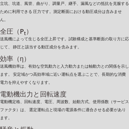
立坑、坑道、風管、曲がり、調量戸、継手、漏風などの抵抗を克服する
ために利用できる 圧力です。測定断面における動圧成分は含みませ
ん。
全圧（P
）
t
送風機によって生じる全圧上昇です。試験構成と基準断面の取り方に応
じて、 静圧と該当する動圧成分を含みます。
効率（η）
送風機効率は、有効な空気動力と入力動力または軸動力との関係を示し
ます。 安定域かつ高効率域に近い運転点を選ぶことで、長期的な消費
電力を抑えやすくなります。
電動機出力と回転速度
電動機定格、回転速度、電圧、周波数、始動方式、使用係数（サービス
ファクタ）は、 選定運転点と現場の電源条件に適合させる必要があり
ます。