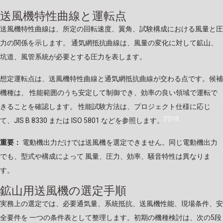
送風機特性曲線と運転点
送風機特性曲線は、所定の回転速度、翼角、試験構成における風量と圧
力の関係を示します。 通気網抵抗曲線は、風量の変化に対して鉱山、
坑道、風管系統が必要とする圧力を表します。
想定運転点は、送風機特性曲線と通気網抵抗曲線が交わる点です。候補
機種は、 性能範囲のうち安定して制御でき、効率の良い領域で運転で
きることを確認します。 性能試験方法は、プロジェクト仕様に応じ
[7]
[10]
て、JIS B 8330 または ISO 5801 などを参照します。
重要：
電動機出力だけでは送風機を選定できません。同じ電動機出力
でも、型式や構成によって 風量、圧力、効率、騒音特性は異なりま
す。
鉱山用送風機の選定手順
実務上の選定では、必要通気量、系統抵抗、送風機性能、現場条件、安
全要件を 一つの条件表として整理します。初期の機種検討は、次の5段