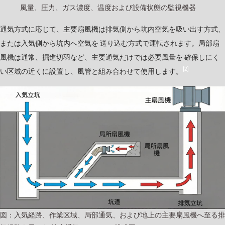
風量、圧力、ガス濃度、温度および設備状態の監視機器
通気方式に応じて、主要扇風機は排気側から坑内空気を吸い出す方式、
または入気側から坑内へ空気を 送り込む方式で運転されます。局部扇
風機は通常、掘進切羽など、主要通気だけでは必要風量を 確保しにく
[2]
い区域の近くに設置し、風管と組み合わせて使用します。
図：入気経路、作業区域、局部通気、および地上の主要扇風機へ至る排