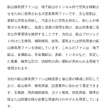
鉱山換気用ファンは、地下鉱山やトンネル内で空気を移動さ
せるために使用される大型産業用ファンです。主な役割は、
新鮮な空気を供給し、汚染された空気を排出し、粉じんや有
害ガスを希釈し、温度と湿度の管理を助け、鉱山作業者に安
全な作業環境を維持することです。当社は、鉱山プロジェク
ト向けに主換気、補助換気、給気、還気または排気用途の鉱
山換気用ファンを供給しています。これらのファンは、地下
鉱山、金属鉱山、非金属鉱山、炭鉱、トンネルなど、安定し
た風量、確実な圧力、信頼性の高い運転が求められる用途で
使用されます。
当社の鉱山換気用ファンは軸流形と遠心形の構成に対応して
おり、鉱山条件、換気用途、設置要件に合わせて選定できま
す。主風路、局所補助換気、ダクト換気、排気用途、標準仕
様または防爆仕様が必要な用途向けのモデルを用意していま
す。