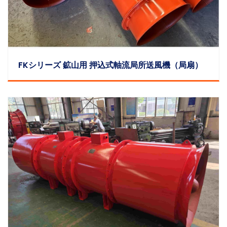
FKシリーズ 鉱山用 押込式軸流局所送風機（局扇）