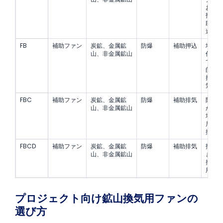
およ
抵抗
助送
途。
FB
補助ファン
炭鉱、金属鉱
防爆
補助押込
地下
山、非金属鉱山
作業
での
的な
押込
気。
FBC
補助ファン
炭鉱、金属鉱
防爆
補助排気
防爆
山、非金属鉱山
が必
場所
局所
換気
FBCD
補助ファン
炭鉱、金属鉱
防爆
補助排気
抵抗
山、非金属鉱山
きい
排気
用途
プロジェクト向け鉱山換気用ファンの
選び方