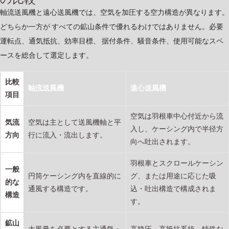
軸流送風機と遠心送風機では、空気を加圧する空力構造が異なります。
どちらか一方が すべての鉱山条件で優れるわけではありません。必要
運転点、通気抵抗、効率目標、 据付条件、騒音条件、使用可能なスペ
ースを総合して選定します。
比較
軸流送風機
遠心送風機
項目
空気は羽根車中心付近から流
気流
空気は主として送風機軸と平
入し、ケーシング内で半径方
方向
行に流入・流出します。
向へ吐出されます。
羽根車とスクロールケーシン
一般
円筒ケーシング内を直線的に
グ、または用途に応じた吸
的な
通風する構造です。
込・吐出構造で構成されま
構造
す。
鉱山