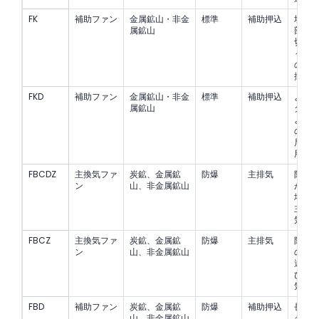
FK
補助ファン
金属鉱山・非金
標準
補助押込
坑道
属鉱山
部、
切羽
～中
のダ
換気
FKD
補助ファン
金属鉱山・非金
標準
補助押込
より
属鉱山
ダク
よび
の大
局所
用途
FBCDZ
主換気ファ
炭鉱、金属鉱
防爆
主排気
防爆
ン
山、非金属鉱山
が必
場所
主排
気。
FBCZ
主換気ファ
炭鉱、金属鉱
防爆
主排気
防爆
ン
山、非金属鉱山
のあ
還気
び排
気。
FBD
補助ファン
炭鉱、金属鉱
防爆
補助押込
長距
山、非金属鉱山
クト