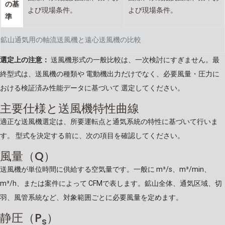
の基
よび現場条件。
よび現場条件。
準
鉱山通気用の軸流送風機と遠心送風機の比較
選定上の注意：
送風機形式の一般比較は、一次検討にすぎません。最
終型式は、送風機の種類や 電動機出力だけでなく、必要風量・圧力に
おける検証済み性能データに基づいて 選定してください。
主要仕様と送風機特性曲線
適正な送風機選定は、所要運転点と通気系統の特性に基づいて行いま
す。 型式を決定する前に、次の項目を確認してください。
風量（Q）
送風機が単位時間に供給する空気量です。一般に m³/s、m³/min、
m³/h、または案件によって CFMで表します。鉱山全体、通気区域、切
羽、風管系統など、対象範囲ごとに必要風量を定めます。
静圧（P
）
s