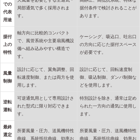
大風量を必要とする主通気・
高静圧、高抵抗系統、特殊な
での
局部通気で多く採用されま
据付条件で検討されることが
代表
す。
あります。
用途
軸方向に比較的コンパクト
据付
ケーシング、吸込口、吐出口
で、風管系統や主要扇風機設
上の
の方向に応じた据付スペース
備へ組み込みやすい構造で
特性
が必要です。
す。
設計に応じて、翼角調整、回
設計に応じて、回転速度制
風量
転速度制御、または両方を使
御、吸込制御、ダンパ制御な
制御
用します。
どを使用します。
可逆通気用として専用設計さ
特別設計を除き、通常は定め
逆転
れた型式に限り対応できま
られた一方向の通気に使用し
運転
す。
ます。
最終
所要風量・圧力、送風機特性
所要風量・圧力、送風機特性
選定
曲線、系統抵抗曲線、効率お
曲線、系統抵抗曲線、効率お