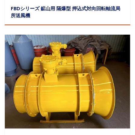
FBDシリーズ 鉱山用 隔爆型 押込式対向回転軸流局
所送風機