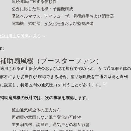
連続運転に対する信頼性
必要に応じた常用機・予備機構成
吸込ベルマウス、ディフューザ、異径継手および消音器
電動機、始動器、
インバータ
および監視設備
鉱山用主扇風機を見る
→
02
補助扇風機（ブースターファン）
適用される鉱山保安法令および現場規程で認められ、かつ通気網全体の
解析により妥当性が 確認できる場合、補助扇風機を主通気系統と直列
[2]
に設置し、特定区間の通気圧力を 補うことがあります。
補助扇風機の設計では、次の事項を確認します。
鉱山通気網全体の圧力分布
再循環や意図しない風向変化の可能性
主要扇風機、調量戸、通気戸との相互影響