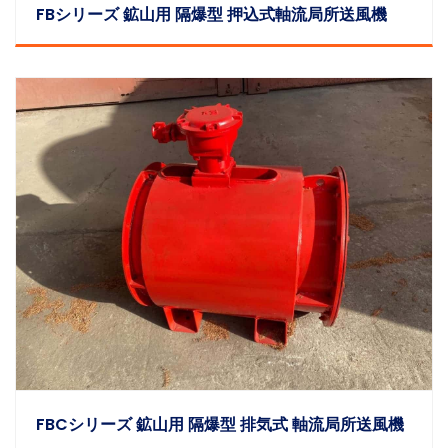
FBシリーズ 鉱山用 隔爆型 押込式軸流局所送風機
FBCシリーズ 鉱山用 隔爆型 排気式 軸流局所送風機