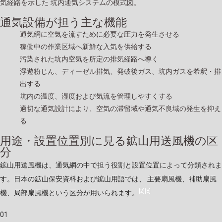
気経路を示した 坑内通気システムの模式図。
通気設備が担う主な機能
通気網に空気を流すために必要な圧力を発生させる
稼働中の作業区域へ新鮮な入気を供給する
汚染された坑内空気を所定の排気経路へ導く
浮遊粉じん、ディーゼル排気、発破後ガス、坑内ガスを希釈・排
出する
坑内の温度、湿度および気流を管理しやすくする
適切な通気設計により、空気の滞留域や通気不良域の発生を抑え
る
用途・設置位置別に見る鉱山用送風機の区
分
鉱山用送風機は、通気網の中で担う役割と設置位置によって分類されま
す。日本の鉱山保安資料および鉱山用語では、 主要扇風機、補助扇風
[2]
[8]
機、局部扇風機という区分が用いられます。
01