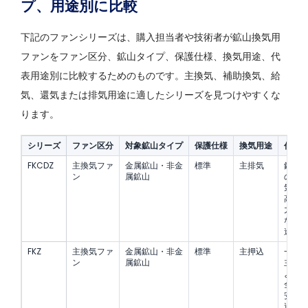
プ、用途別に比較
下記のファンシリーズは、購入担当者や技術者が鉱山換気用
ファンをファン区分、鉱山タイプ、保護仕様、換気用途、代
表用途別に比較するためのものです。主換気、補助換気、給
気、還気または排気用途に適したシリーズを見つけやすくな
ります。
シリーズ
ファン区分
対象鉱山タイプ
保護仕様
換気用途
代表
FKCDZ
主換気ファ
金属鉱山・非金
標準
主排気
鉱山
ン
属鉱山
の排
気お
高め
力が
な還
途。
FKZ
主換気ファ
金属鉱山・非金
標準
主押込
一般
ン
属鉱山
主換
よび
全体
安定
送風