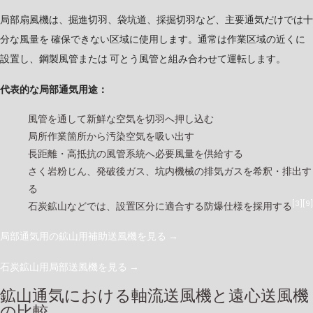
局部扇風機は、掘進切羽、袋坑道、採掘切羽など、主要通気だけでは十
分な風量を 確保できない区域に使用します。通常は作業区域の近くに
設置し、鋼製風管または 可とう風管と組み合わせて運転します。
代表的な局部通気用途：
風管を通して新鮮な空気を切羽へ押し込む
局所作業箇所から汚染空気を吸い出す
長距離・高抵抗の風管系統へ必要風量を供給する
さく岩粉じん、発破後ガス、坑内機械の排気ガスを希釈・排出す
る
[3]
[9]
石炭鉱山などでは、設置区分に適合する防爆仕様を採用する
局部通気用の鉱山用補助送風機を見る
→
石炭鉱山用局部送風機を見る
→
鉱山通気における軸流送風機と遠心送風機
の比較