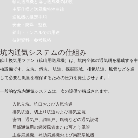
軸流送風機と遠心送風機の比較
主要仕様と送風機特性曲線
送風機の選定手順
安全・防爆・監視
鉱山・トンネルでの用途
技術資料・参考規格
坑内通気システムの仕組み
鉱山換気用ファン（鉱山用送風機）は、坑内全体の通気網を構成する中
核設備です。立坑、斜坑、 坑道、採掘区域、排気坑道、風管などを通
[1]
して必要な風量を確保するための圧力を発生させます。
一般的な坑内通気システムは、次の設備で構成されます。
入気立坑、坑口および入気坑道
排気坑道、切上り坑道および排気立坑
密閉、通気戸、調量戸、風橋などの通気設備
局部通気用の鋼製風管または可とう風管
主要扇風機、補助扇風機および局部扇風機