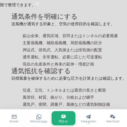
[5]
階で整理できます。
通気条件を明確にする
送風機が通気する対象と、空気の使用目的を確認します。
鉱山全体、通気区域、切羽またはトンネルの必要風量
主要扇風機、補助扇風機、局部扇風機の区分
押込式、排気式、入気側または排気側の配置
通常運転、非常運転、必要に応じた可逆運転
現在の生産条件と将来の延伸・増産計画
通気抵抗を確認する
目標風量を確保するために必要な圧力を計算または確認します。
坑道、立坑、トンネルまたは風管の長さと断面
風管径、材質、曲がり、分岐および継手
通気戸、密閉、調量戸、風橋などの通気制御設備
漏風経路と想定する風管漏風量
設計運転点における必要静圧・必要全圧
Email
WhatsApp
問合せ
Telegram
WeChat
送風機形式と構成を決める