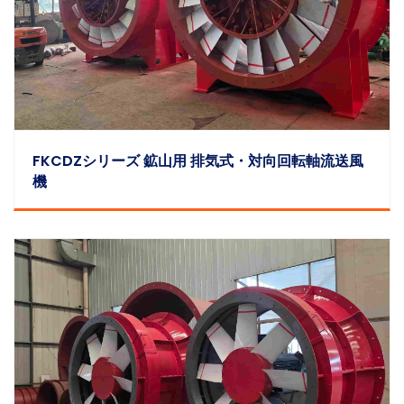
FKCDZシリーズ 鉱山用 排気式・対向回転軸流送風
機